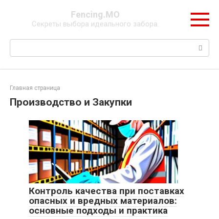
Перейти
Fencing.МО
к
Секреты выбора идеального забора.
контенту
Поиск:
Главная страница
Производство и Закупки
Контроль качества при поставках
опасных и вредных материалов:
основные подходы и практика