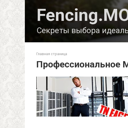
Перейти
Fencing.М
к
контенту
Секреты выбора идеаль
Главная страница
Профессиональное 