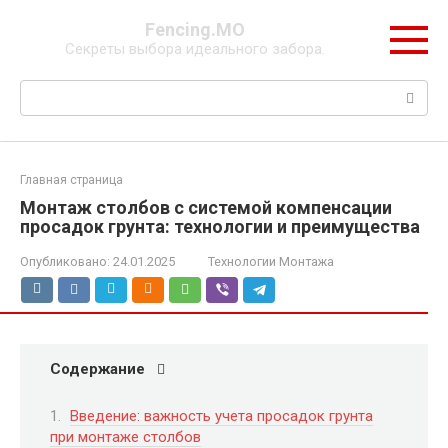
Перейти
Fencing.МО
к
Секреты выбора идеального забора.
контенту
Поиск:
Главная страница
Монтаж столбов с системой компенсации
просадок грунта: технологии и преимущества
Опубликовано:
24.01.2025
Технологии Монтажа
Содержание
Введение: важность учета просадок грунта
при монтаже столбов