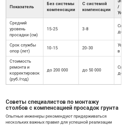
Эко
Без системы
С системой
Показатель
/
компенсации
компенсации
Улу
Средний
Сни
уровень
15-25
3-8
до 
просадки (см)
Срок службы
Увел
10-15
20-30
опор (лет)
в 1,
Стоимость
ремонта и
Сни
до 200 000
до 50 000
корректировок
до 
(руб./год)
Советы специалистов по монтажу
столбов с компенсацией просадок грунта
Опытные инженеры рекомендуют придерживаться
нескольких важных правил для успешной реализации