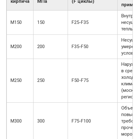
кирпича
МПа
(F циклы)
примен
Внутрен
М150
150
F25-F35
несущие
теплых 
Несущие
М200
200
F35-F50
умерен
условия
Наружн
в средн
холодн
М250
250
F50-F75
климата
(москов
регион)
Объект
повыше
М300
300
F75-F100
требова
прочнос
морозо