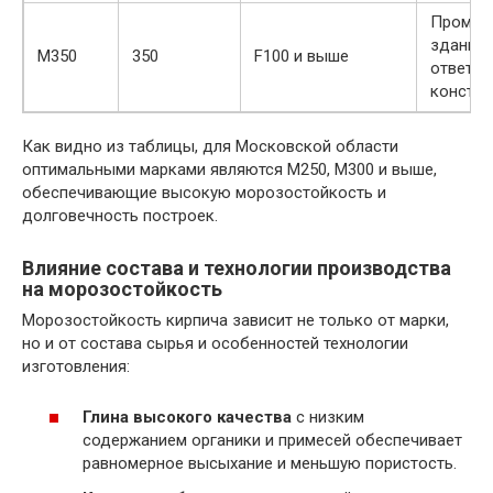
Промыш
здания,
М350
350
F100 и выше
ответст
констру
Как видно из таблицы, для Московской области
оптимальными марками являются М250, М300 и выше,
обеспечивающие высокую морозостойкость и
долговечность построек.
Влияние состава и технологии производства
на морозостойкость
Морозостойкость кирпича зависит не только от марки,
но и от состава сырья и особенностей технологии
изготовления:
Глина высокого качества
с низким
содержанием органики и примесей обеспечивает
равномерное высыхание и меньшую пористость.