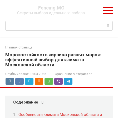
Перейти
Fencing.МО
к
Секреты выбора идеального забора.
контенту
Поиск:
Главная страница
Морозостойкость кирпича разных марок:
эффективный выбор для климата
Московской области
Опубликовано:
18.03.2025
Сравнение Материалов
Содержание
Особенности климата Московской области и