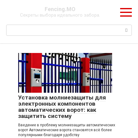
Перейти
Fencing.МО
к
Секреты выбора идеального забора.
контенту
Поиск:
Установка молниезащиты для
электронных компонентов
автоматических ворот: как
защитить систему
Введение в проблему молниезащиты автоматических
ворот Автоматические ворота становятся всё более
популярными благодаря удобству