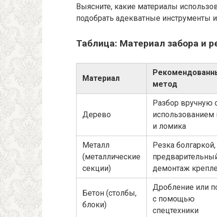
Выясните, какие материалы использова
подобрать адекватные инструменты 
Таблица: Материал забора и
Рекомендованн
Материал
метод
Разбор вручную 
Дерево
использованием
и ломика
Металл
Резка болгаркой,
(металлические
предварительны
секции)
демонтаж крепл
Дробление или п
Бетон (столбы,
с помощью
блоки)
спецтехники