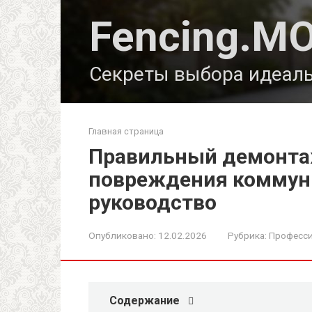
Перейти
Fencing.М
к
контенту
Секреты выбора идеаль
Главная страница
Правильный демонтаж
повреждения коммун
руководство
Опубликовано:
12.02.2026
Рубрика:
Професси
Содержание