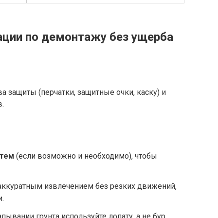
ции по демонтажу без ущерба
 защиты (перчатки, защитные очки, каску) и
.
стем
(если возможно и необходимо), чтобы
аккуратным извлечением без резких движений,
.
пывании грунта используйте лопату, а не бур,